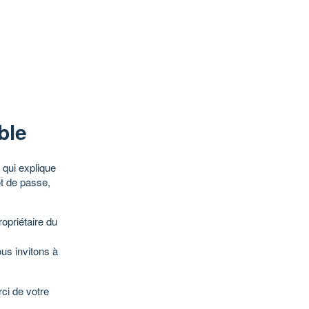
ble
qui explique
ot de passe,
opriétaire du
ous invitons à
ci de votre