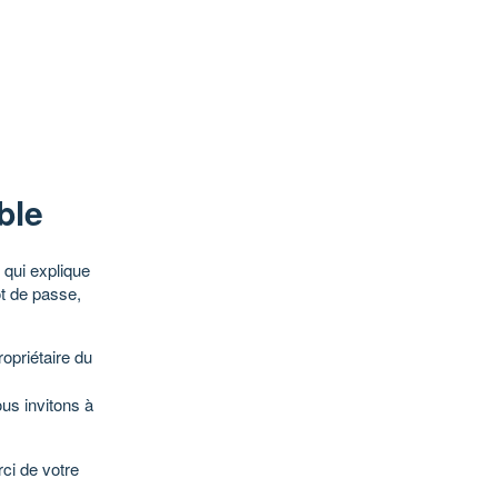
ble
qui explique
ot de passe,
opriétaire du
ous invitons à
ci de votre