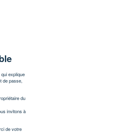
ble
qui explique
ot de passe,
opriétaire du
ous invitons à
ci de votre